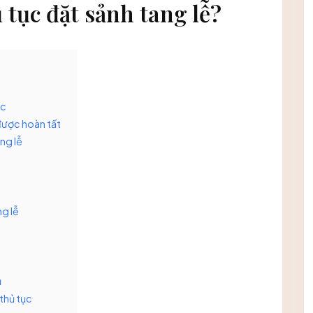
 tục đặt sảnh tang lễ?
ức
được hoàn tất
ang lễ
ng lễ
ụ
thủ tục