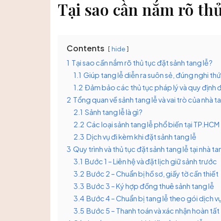
Tại sao cần nắm rõ thủ
Contents
hide
1
Tại sao cần nắm rõ thủ tục đặt sảnh tang lễ?
1.1
Giúp tang lễ diễn ra suôn sẻ, đúng nghi th
1.2
Đảm bảo các thủ tục pháp lý và quy định 
2
Tổng quan về sảnh tang lễ và vai trò của nhà t
2.1
Sảnh tang lễ là gì?
2.2
Các loại sảnh tang lễ phổ biến tại TP.HCM
2.3
Dịch vụ đi kèm khi đặt sảnh tang lễ
3
Quy trình và thủ tục đặt sảnh tang lễ tại nhà ta
3.1
Bước 1 – Liên hệ và đặt lịch giữ sảnh trước
3.2
Bước 2 – Chuẩn bị hồ sơ, giấy tờ cần thiết
3.3
Bước 3 – Ký hợp đồng thuê sảnh tang lễ
3.4
Bước 4 – Chuẩn bị tang lễ theo gói dịch v
3.5
Bước 5 – Thanh toán và xác nhận hoàn tất 