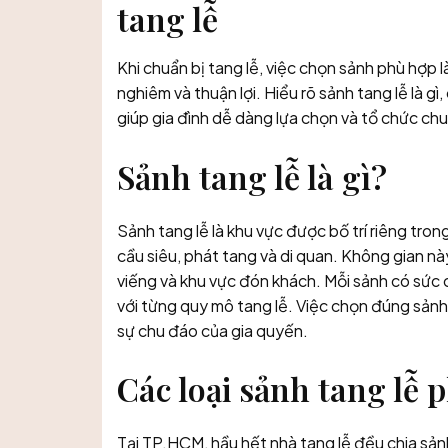
tang lễ
Khi chuẩn bị tang lễ, việc chọn sảnh phù hợp l
nghiêm và thuận lợi. Hiểu rõ sảnh tang lễ là gì
giúp gia đình dễ dàng lựa chọn và tổ chức ch
Sảnh tang lễ là gì?
Sảnh tang lễ là khu vực được bố trí riêng tron
cầu siêu, phát tang và di quan. Không gian nà
viếng và khu vực đón khách. Mỗi sảnh có sức c
với từng quy mô tang lễ. Việc chọn đúng sảnh 
sự chu đáo của gia quyến.
Các loại sảnh tang lễ 
Tại TP.HCM, hầu hết nhà tang lễ đều chia sản