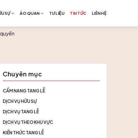
̃U SỰ
ÁO QUAN
TƯ LIỆU
TIN TỨC
LIÊN HỆ
g quyến
Chuyên mục
CẨM NANG TANG LỄ
DỊCH VỤ HỮU SỰ
DỊCH VỤ TANG LỄ
DỊCH VỤ THEO KHU VỰC
KIẾN THỨC TANG LỄ