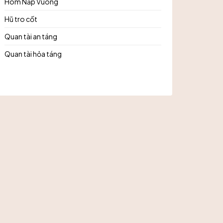
Hòm Nắp Vuông
Hũ tro cốt
Quan tài an táng
Quan tài hỏa táng