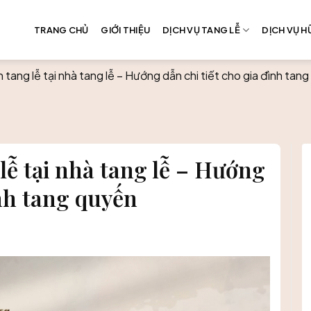
TRANG CHỦ
GIỚI THIỆU
DỊCH VỤ TANG LỄ
DỊCH VỤ HƯ
 tang lễ tại nhà tang lễ – Hướng dẫn chi tiết cho gia đình tan
lễ tại nhà tang lễ – Hướng
ình tang quyến