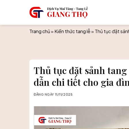
Skip
to
content
Trang chủ
»
Kiến thức tang lễ
»
Thủ tục đặt sảnh
Thủ tục đặt sảnh tang 
dẫn chi tiết cho gia đ
ĐĂNG NGÀY
11/11/2025