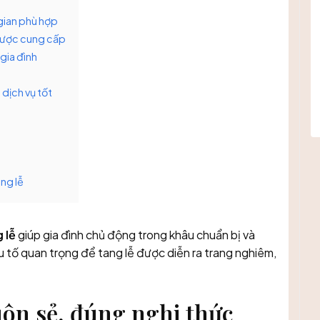
gian phù hợp
 được cung cấp
gia đình
 dịch vụ tốt
ng lễ
g
lễ
giúp gia đình chủ động trong khâu chuẩn bị và
u tố quan trọng để tang lễ được diễn ra trang nghiêm,
uôn sẻ, đúng nghi thức