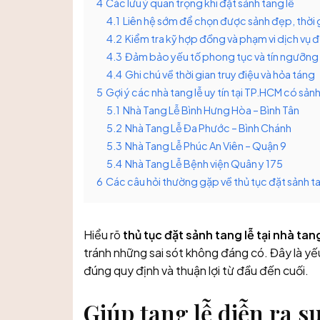
4
Các lưu ý quan trọng khi đặt sảnh tang lễ
4.1
Liên hệ sớm để chọn được sảnh đẹp, thời 
4.2
Kiểm tra kỹ hợp đồng và phạm vi dịch vụ
4.3
Đảm bảo yếu tố phong tục và tín ngưỡng 
4.4
Ghi chú về thời gian truy điệu và hỏa táng
5
Gợi ý các nhà tang lễ uy tín tại TP.HCM có sảnh
5.1
Nhà Tang Lễ Bình Hưng Hòa – Bình Tân
5.2
Nhà Tang Lễ Đa Phước – Bình Chánh
5.3
Nhà Tang Lễ Phúc An Viên – Quận 9
5.4
Nhà Tang Lễ Bệnh viện Quân y 175
6
Các câu hỏi thường gặp về thủ tục đặt sảnh ta
Hiểu rõ
thủ tục đặt sảnh tang lễ tại nhà tan
tránh những sai sót không đáng có. Đây là yế
đúng quy định và thuận lợi từ đầu đến cuối.
Giúp tang lễ diễn ra s