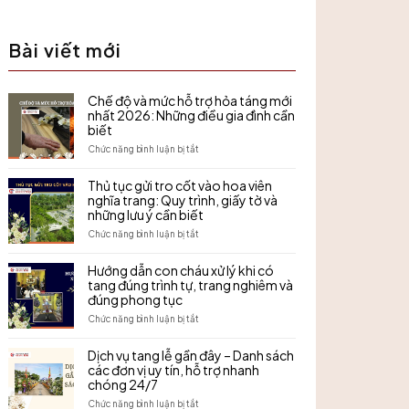
Bài viết mới
Chế độ và mức hỗ trợ hỏa táng mới
nhất 2026: Những điều gia đình cần
biết
ở
Chức năng bình luận bị tắt
Chế
độ
Thủ tục gửi tro cốt vào hoa viên
và
nghĩa trang: Quy trình, giấy tờ và
mức
những lưu ý cần biết
hỗ
trợ
ở
Chức năng bình luận bị tắt
hỏa
Thủ
táng
tục
Hướng dẫn con cháu xử lý khi có
mới
gửi
tang đúng trình tự, trang nghiêm và
nhất
tro
đúng phong tục
2026:
cốt
Những
vào
ở
Chức năng bình luận bị tắt
điều
hoa
Hướng
gia
viên
dẫn
Dịch vụ tang lễ gần đây – Danh sách
đình
nghĩa
con
các đơn vị uy tín, hỗ trợ nhanh
cần
trang:
cháu
biết
chóng 24/7
Quy
xử
trình,
lý
ở
Chức năng bình luận bị tắt