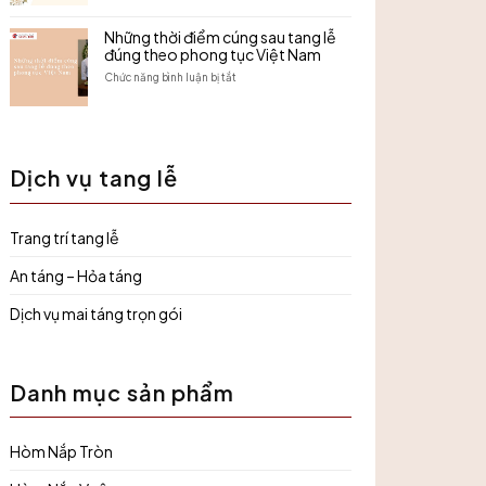
giấy
khi
Dịch
tờ
có
vụ
Những thời điểm cúng sau tang lễ
và
tang
tang
đúng theo phong tục Việt Nam
những
đúng
lễ
lưu
trình
gần
ở
Chức năng bình luận bị tắt
ý
tự,
đây
Những
cần
trang
–
thời
biết
nghiêm
Danh
điểm
và
sách
cúng
đúng
các
sau
phong
Dịch vụ tang lễ
đơn
tang
tục
vị
lễ
uy
đúng
tín,
theo
Trang trí tang lễ
hỗ
phong
trợ
tục
nhanh
Việt
An táng – Hỏa táng
chóng
Nam
24/7
Dịch vụ mai táng trọn gói
Danh mục sản phẩm
Hòm Nắp Tròn