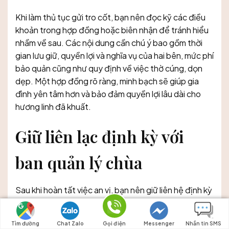
Khi làm thủ tục gửi tro cốt, bạn nên đọc kỹ các điều
khoản trong hợp đồng hoặc biên nhận để tránh hiểu
nhầm về sau. Các nội dung cần chú ý bao gồm thời
gian lưu giữ, quyền lợi và nghĩa vụ của hai bên, mức phí
bảo quản cũng như quy định về việc thờ cúng, dọn
dẹp. Một hợp đồng rõ ràng, minh bạch sẽ giúp gia
đình yên tâm hơn và bảo đảm quyền lợi lâu dài cho
hương linh đã khuất.
Giữ liên lạc định kỳ với
ban quản lý chùa
Sau khi hoàn tất việc an vị, bạn nên giữ liên hệ định kỳ
với ban quản lý để cập nhật thông tin về tình trạng
hộc tro cốt, các lễ cầu siêu hoặc hoạt động Phật sự
Tìm đường
Chat Zalo
Gọi điện
Messenger
Nhắn tin SMS
tại chùa. Điều này giúp gia đình dễ dàng chủ động