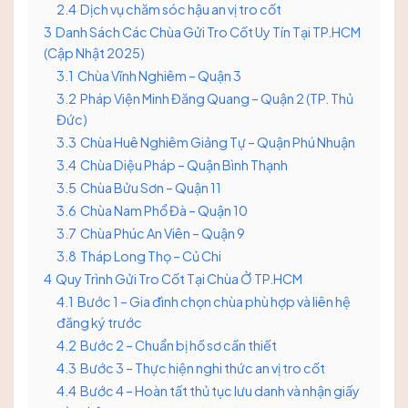
2.4
Dịch vụ chăm sóc hậu an vị tro cốt
3
Danh Sách Các Chùa Gửi Tro Cốt Uy Tín Tại TP.HCM
(Cập Nhật 2025)
3.1
Chùa Vĩnh Nghiêm – Quận 3
3.2
Pháp Viện Minh Đăng Quang – Quận 2 (TP. Thủ
Đức)
3.3
Chùa Huê Nghiêm Giảng Tự – Quận Phú Nhuận
3.4
Chùa Diệu Pháp – Quận Bình Thạnh
3.5
Chùa Bửu Sơn – Quận 11
3.6
Chùa Nam Phổ Đà – Quận 10
3.7
Chùa Phúc An Viên – Quận 9
3.8
Tháp Long Thọ – Củ Chi
4
Quy Trình Gửi Tro Cốt Tại Chùa Ở TP.HCM
4.1
Bước 1 – Gia đình chọn chùa phù hợp và liên hệ
đăng ký trước
4.2
Bước 2 – Chuẩn bị hồ sơ cần thiết
4.3
Bước 3 – Thực hiện nghi thức an vị tro cốt
4.4
Bước 4 – Hoàn tất thủ tục lưu danh và nhận giấy