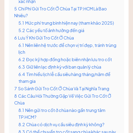
xác nhận
5
Chi Phí Gửi Tro Cốt Ở Chùa Tại TP.HCM Là Bao
Nhiêu?
5.1
Mức phí trung bình hiện nay (tham khảo 2025)
5.2
Các yếu tố ảnh hưởng đến giá
6
Lưu Ý Khi Gửi Tro Cốt Ở Chùa
6.1
Nên liên hệ trước để chọn vị trí đẹp, tránh trùng
lịch
6.2
Đọc kỹ hợp đồng hoặc biên nhận lưu tro cốt
6.3
Giữ liên lạc định kỳ với ban quản lý chùa
6.4
Tìm hiểu lịch lễ cầu siêu hàng tháng/năm để
tham gia
7
So Sánh Gửi Tro Cốt Ở Chùa Và Tại Nghĩa Trang
8
Các Câu Hỏi Thường Gặp Về Việc Gửi Tro Cốt Ở
Chùa
8.1
Nên gửi tro cốt ở chùa nào gần trung tâm
TP.HCM?
8.2
Chùa có dịch vụ cầu siêu định kỳ không?
8.3
Có thể chuyển tro cốt sang chùa khác sau này