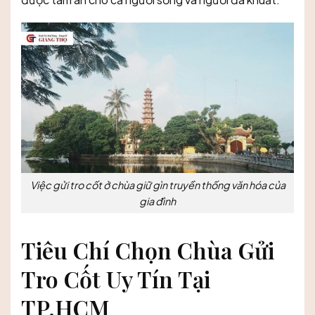
Việc gửi tro cốt ở chùa giữ gìn truyền thống văn hóa của
gia đình
Tiêu Chí Chọn Chùa Gửi
Tro Cốt Uy Tín Tại
TP.HCM