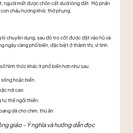
hất, người mất được chôn cất dưới lòng đất. Mộ phần
ể con cháu hương khói, thờ phụng.
g lò chuyên dụng, sau đó tro cốt được đặt vào hũ và
ng ngày càng phổ biến, đặc biệt ở thành thị, vì tính
số hình thức khác ít phổ biến hơn như sau:
g sông hoặc biển.
oặc nơi cao.
 tư thế ngồi thiền.
hoang dã cho chim, thú ăn.
ng giáo – Ý nghĩa và hướng dẫn đọc