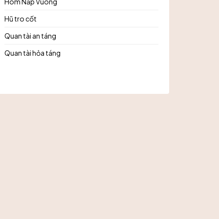
Hòm Nắp Vuông
Hũ tro cốt
Quan tài an táng
Quan tài hỏa táng