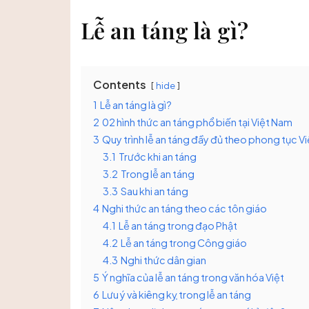
Lễ an táng là gì?
Contents
hide
1
Lễ an táng là gì?
2
02 hình thức an táng phổ biến tại Việt Nam
3
Quy trình lễ an táng đầy đủ theo phong tục Vi
3.1
Trước khi an táng
3.2
Trong lễ an táng
3.3
Sau khi an táng
4
Nghi thức an táng theo các tôn giáo
4.1
Lễ an táng trong đạo Phật
4.2
Lễ an táng trong Công giáo
4.3
Nghi thức dân gian
5
Ý nghĩa của lễ an táng trong văn hóa Việt
6
Lưu ý và kiêng kỵ trong lễ an táng