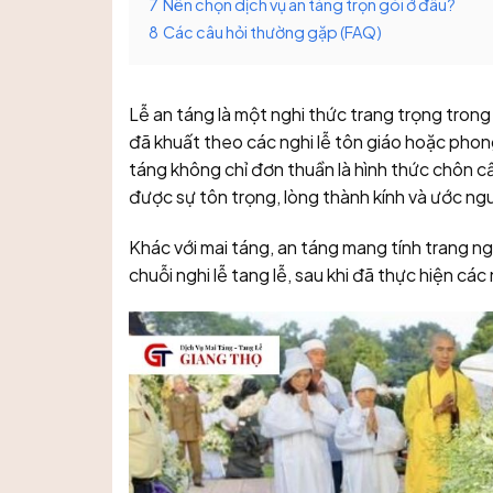
7
Nên chọn dịch vụ an táng trọn gói ở đâu?
8
Các câu hỏi thường gặp (FAQ)
Lễ an táng là một nghi thức trang trọng trong
đã khuất theo các nghi lễ tôn giáo hoặc pho
táng không chỉ đơn thuần là hình thức chôn cấ
được sự tôn trọng, lòng thành kính và ước n
Khác với mai táng, an táng mang tính trang ng
chuỗi nghi lễ tang lễ, sau khi đã thực hiện cá