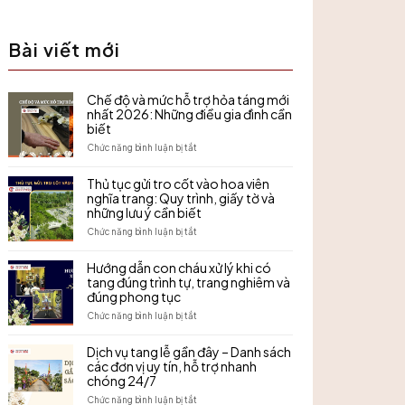
Bài viết mới
Chế độ và mức hỗ trợ hỏa táng mới
nhất 2026: Những điều gia đình cần
biết
ở
Chức năng bình luận bị tắt
Chế
độ
Thủ tục gửi tro cốt vào hoa viên
và
nghĩa trang: Quy trình, giấy tờ và
mức
những lưu ý cần biết
hỗ
trợ
ở
Chức năng bình luận bị tắt
hỏa
Thủ
táng
tục
Hướng dẫn con cháu xử lý khi có
mới
gửi
tang đúng trình tự, trang nghiêm và
nhất
tro
đúng phong tục
2026:
cốt
Những
vào
ở
Chức năng bình luận bị tắt
điều
hoa
Hướng
gia
viên
dẫn
Dịch vụ tang lễ gần đây – Danh sách
đình
nghĩa
con
các đơn vị uy tín, hỗ trợ nhanh
cần
trang:
cháu
biết
chóng 24/7
Quy
xử
trình,
lý
ở
Chức năng bình luận bị tắt