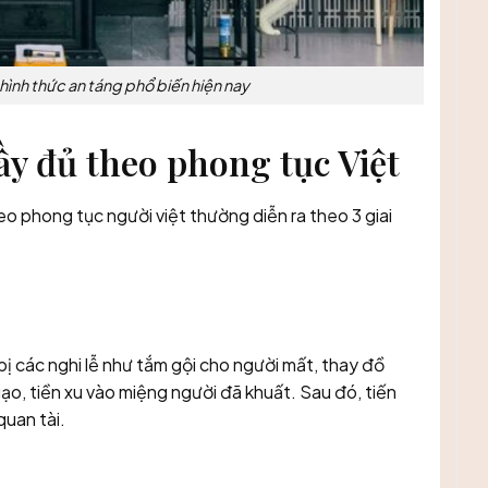
i hình thức an táng phổ biến hiện nay
ầy đủ theo phong tục Việt
eo phong tục người việt thường diễn ra theo 3 giai
bị các nghi lễ như tắm gội cho người mất, thay đồ
o, tiền xu vào miệng người đã khuất. Sau đó, tiến
quan tài.