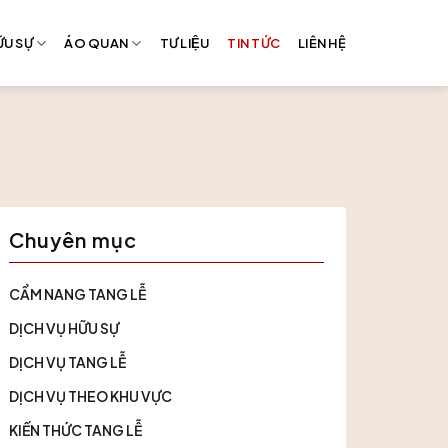
̃U SỰ
ÁO QUAN
TƯ LIỆU
TIN TỨC
LIÊN HỆ
Chuyên mục
CẨM NANG TANG LỄ
DỊCH VỤ HỮU SỰ
DỊCH VỤ TANG LỄ
DỊCH VỤ THEO KHU VỰC
KIẾN THỨC TANG LỄ