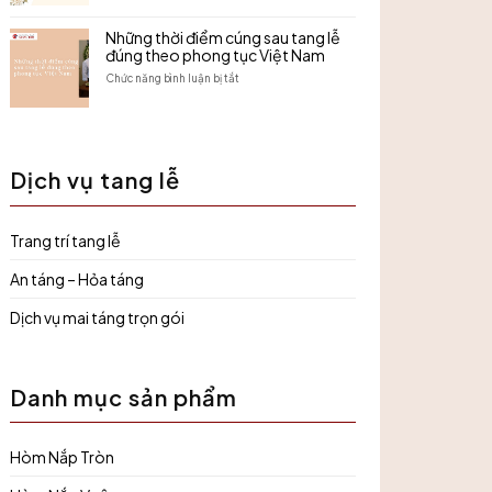
giấy
khi
Dịch
tờ
có
vụ
Những thời điểm cúng sau tang lễ
và
tang
tang
đúng theo phong tục Việt Nam
những
đúng
lễ
lưu
trình
gần
ở
Chức năng bình luận bị tắt
ý
tự,
đây
Những
cần
trang
–
thời
biết
nghiêm
Danh
điểm
và
sách
cúng
đúng
các
sau
phong
Dịch vụ tang lễ
đơn
tang
tục
vị
lễ
uy
đúng
tín,
theo
Trang trí tang lễ
hỗ
phong
trợ
tục
nhanh
Việt
An táng – Hỏa táng
chóng
Nam
24/7
Dịch vụ mai táng trọn gói
Danh mục sản phẩm
Hòm Nắp Tròn