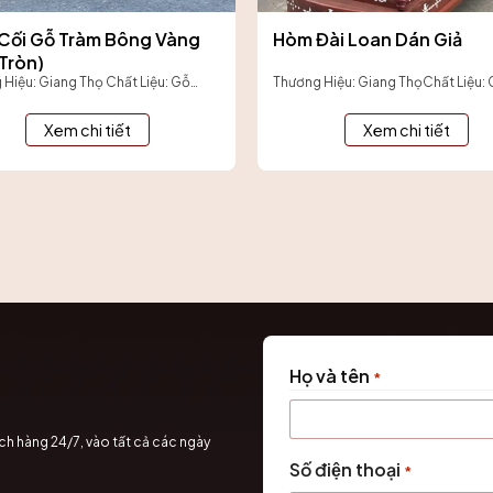
Cối Gỗ Tràm Bông Vàng
Hòm Đài Loan Dán Giả
Tròn)
Hiệu: Giang Thọ Chất Liệu: Gỗ
Thương Hiệu: Giang ThọChất Liệu:
ông Vàng tự nhiên, màu vàng óng
công nghiệp phủ veneer vân gỗ, s
ọng, bền chắc theo...
PUQuy Cách: 1 HòmHọa tiết: Khảm g
Xem chi tiết
Xem chi tiết
Họ và tên
*
ách hàng 24/7, vào tất cả các ngày
Last
Số điện thoại
*