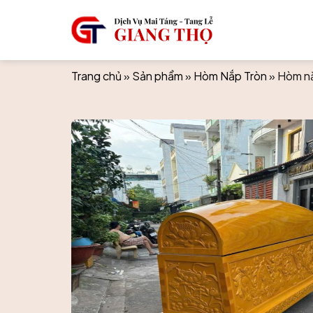
Skip
to
content
Trang chủ
»
Sản phẩm
»
Hòm Nắp Tròn
»
Hòm nắ