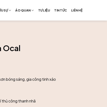
̃U SỰ
ÁO QUAN
TƯ LIỆU
TIN TỨC
LIÊN HỆ
 Ocal
ơn bóng sáng, gia công tinh xảo
í thủ công thanh nhã