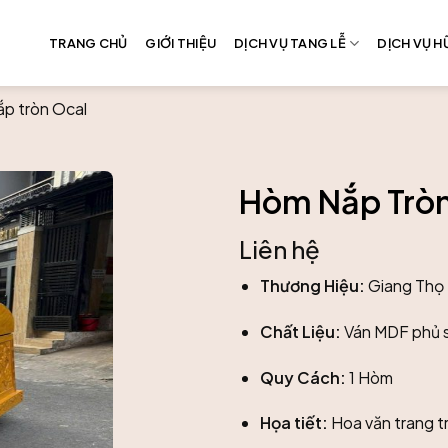
TRANG CHỦ
GIỚI THIỆU
DỊCH VỤ TANG LỄ
DỊCH VỤ HƯ
p tròn Ocal
Hòm Nắp Tròn
Liên hệ
Thương Hiệu:
Giang Thọ
Chất Liệu:
Ván MDF phủ s
Quy Cách:
1 Hòm
Họa tiết:
Hoa văn trang tr