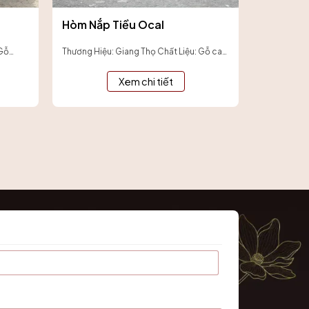
Hòm Nắp Tiều Ocal
 Gỗ
Thương Hiệu: Giang Thọ Chất Liệu: Gỗ cao
ơn
cấp phủ sơn đỏ bóng, bền màu, chắc
iả...
chắn theo thời gian...
Xem chi tiết