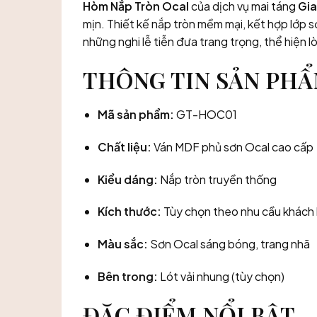
Hòm Nắp Tròn Ocal
của dịch vụ mai táng
Gia
mịn. Thiết kế nắp tròn mềm mại, kết hợp lớp s
những nghi lễ tiễn đưa trang trọng, thể hiện l
THÔNG TIN SẢN PH
Mã sản phẩm:
GT-HOC01
Chất liệu:
Ván MDF phủ sơn Ocal cao cấp
Kiểu dáng:
Nắp tròn truyền thống
Kích thước:
Tùy chọn theo nhu cầu khách
Màu sắc:
Sơn Ocal sáng bóng, trang nhã
Bên trong:
Lót vải nhung (tùy chọn)
ĐẶC ĐIỂM NỔI BẬT