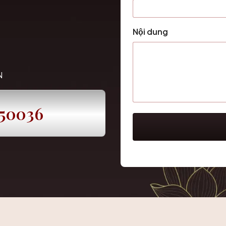
Nội dung
N
250036