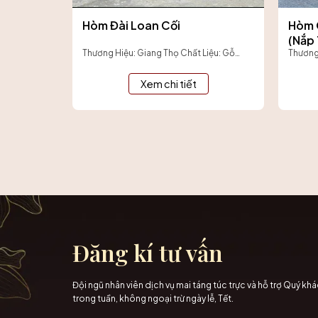
ẩn (nắp
Hòm Đài Loan Cối
Hòm 
(nắp 
iệu: Gỗ
Thương Hiệu: Giang Thọ Chất Liệu: Gỗ
Thương 
 trai thủ
công nghiệp cao cấp phủ sơn trắng, kết
Tràm B
hợp hoa văn trang trí...
sang tr
Xem chi tiết
Đăng kí tư vấn
Đội ngũ nhân viên dịch vụ mai táng túc trực và hỗ trợ Quý kh
trong tuần, không ngoại trừ ngày lễ, Tết.